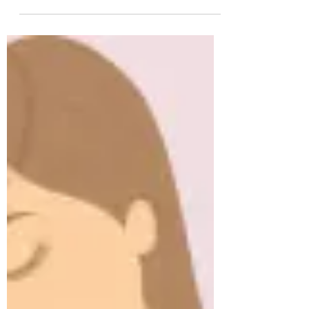
Tatiana Protzenko Cervantes
A mielomeningocele, também conhecida
como espinha bífida aberta, é uma
malformação congênita da coluna
vertebral da criança em que as...