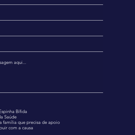
spinha Bífida
 da Saúde
família que precisa de apoio
buir com a causa