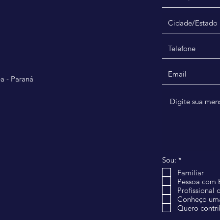
ba - Paraná
O
Sou:
*
b
Familiar
r
Pessoa com E
i
g
Profissional
a
Conheço uma 
t
Quero contri
ó
r