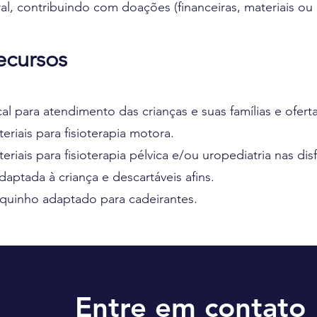
al, contribuindo com doações (financeiras, materiais ou
ecursos
al para atendimento das crianças e suas famílias e ofer
eriais para fisioterapia motora.
eriais para fisioterapia pélvica e/ou uropediatria nas d
daptada à criança e descartáveis afins.
quinho adaptado para cadeirantes.
Entre em contato