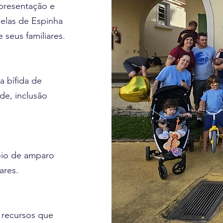
epresentação e
uelas de Espinha
 seus familiares.
a bífida de
de, inclusão
oio de amparo
ares.
s recursos que