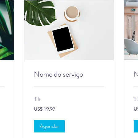
Nome do serviço
N
1 h
1 
19,99
19
US$ 19,99
U
Dólares
Dó
americanos
am
Agendar