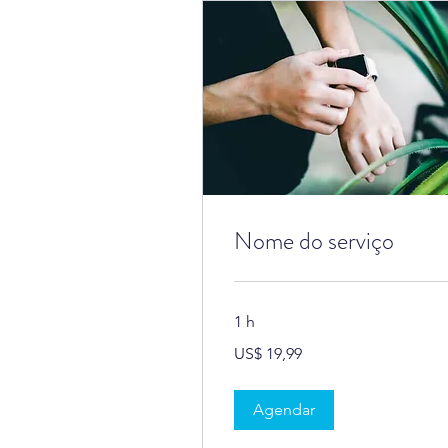
Nome do serviço
1 h
19,99
US$ 19,99
Dólares
americanos
Agendar